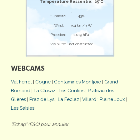
Température Ressentie: 25°C
;
Humidité:
43%
Wind:
5,4 km/h W
Pression:
1.019 hPa
Visibilité:
not obstructed
WEBCAMS
Val Ferret
|
Cogne
|
Contamines Montjoie
|
Grand
Bornand
|
La Clusaz : Les Confins
|
Plateau des
Glières
|
Praz de Lys
|
La Feclaz
|
Villard : Plaine Joux
|
Les Saisies
"Echap" (ESC) pour annuler