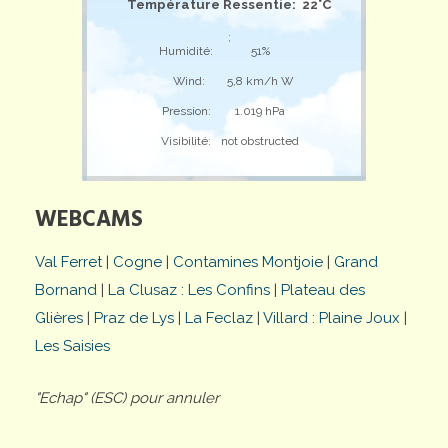
Température Ressentie: 22°C
;
Humidité:
51%
Wind:
5,8 km/h W
Pression:
1.019 hPa
Visibilité:
not obstructed
WEBCAMS
Val Ferret
|
Cogne
|
Contamines Montjoie
|
Grand
Bornand
|
La Clusaz : Les Confins
|
Plateau des
Glières
|
Praz de Lys
|
La Feclaz
|
Villard : Plaine Joux
|
Les Saisies
"Echap" (ESC) pour annuler