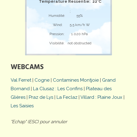
Température Ressentie: 22°C
;
Humidité:
55%
Wind:
5,5 km/h W
Pression:
1.020 hPa
Visibilité:
not obstructed
WEBCAMS
Val Ferret
|
Cogne
|
Contamines Montjoie
|
Grand
Bornand
|
La Clusaz : Les Confins
|
Plateau des
Glières
|
Praz de Lys
|
La Feclaz
|
Villard : Plaine Joux
|
Les Saisies
"Echap" (ESC) pour annuler