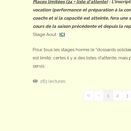
Places limitées (24 + liste d'attente)
: L'inscrip
vocation (performance et préparation à la comp
coachs et si la capacité est atteinte, fera une
cours de la saison précédente et depuis la rep
Stage Aout :
ICI
Pour tous les stages hormis le "dossards solida
est limité; certes il y a des listes d'attente, ma
servis.
283 lectures
1
2
3
First Page
Previous Page