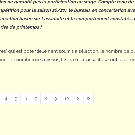
tion ne garantit pas la participation au stage. Compte tenu de
étition pour la saison 26/27), le bureau, en concertation ave
 sélection basée sur l'assiduité et le comportement constatés 
rise de printemps !
ires" qui est potentiellement soumis à sélection, le nombre de p
is pour de nombreuses raisons, les premiers inscrits seront les pre
4
5
6
7
8
9
10
Next Page
Last Page