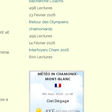
Recherche Coachs
498 Lectures
23 Février 2026
Retour des Olympiens
chamoniards
nt et
495 Lectures
14 Février 2026
Interfoyers Cham 2026
comme
600 Lectures
MÉTÉO IN CHAMONIX-
MONT-BLANC
8th Août, 2026 - 12:08
ole à
Ciel Dégagé
23°C
23°C min
23°C max