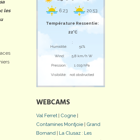
 sa
c les
6:23
20:53
au
Température Ressentie:
22°C
;
Humidité:
51%
laces
Wind:
5,8 km/h W
miers
Pression:
1.019 hPa
Visibilité:
not obstructed
WEBCAMS
Val Ferret
|
Cogne
|
Contamines Montjoie
|
Grand
Bornand
|
La Clusaz : Les