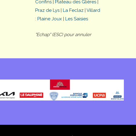
Confins
|
Plateau des Glières
|
Praz de Lys
|
La Feclaz
|
Villard
: Plaine Joux
|
Les Saisies
"Echap" (ESC) pour annuler