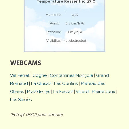
Température Ressentie: 27°C
;
Humidité:
45%
Wind:
8,1 km/h W
Pression:
1.019 hPa
Visibilité:
not obstructed
WEBCAMS
Val Ferret
|
Cogne
|
Contamines Montjoie
|
Grand
Bornand
|
La Clusaz : Les Confins
|
Plateau des
Glières
|
Praz de Lys
|
La Feclaz
|
Villard : Plaine Joux
|
Les Saisies
"Echap" (ESC) pour annuler