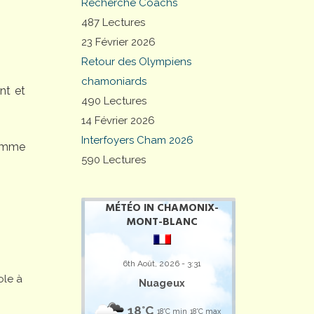
Recherche Coachs
487 Lectures
23 Février 2026
Retour des Olympiens
chamoniards
nt et
490 Lectures
14 Février 2026
Interfoyers Cham 2026
comme
590 Lectures
MÉTÉO IN CHAMONIX-
MONT-BLANC
6th Août, 2026 - 3:31
ole à
Nuageux
18°C
18°C min
18°C max