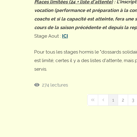
Places limitées (24 + liste d'attente)
: L'inscrip
vocation (performance et préparation à la comp
coachs et si la capacité est atteinte, fera une
cours de la saison précédente et depuis la rep
Stage Aout :
ICI
Pour tous les stages hormis le "dossards solida
est limité; certes il y a des listes d'attente, ma
servis.
274 lectures
1
2
3
First Page
Previous Page