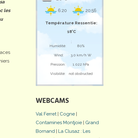
 sa
c les
6:20
20:56
au
Température Ressentie:
18°C
;
Humidité:
80%
laces
Wind:
3,0 km/h W
miers
Pression:
1.022 hPa
Visibilité:
not obstructed
WEBCAMS
Val Ferret
|
Cogne
|
Contamines Montjoie
|
Grand
Bornand
|
La Clusaz : Les