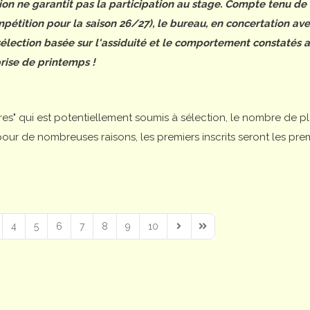
tion ne garantit pas la participation au stage. Compte tenu de
étition pour la saison 26/27), le bureau, en concertation ave
 sélection basée sur l'assiduité et le comportement constatés 
rise de printemps !
ires" qui est potentiellement soumis à sélection, le nombre de p
is pour de nombreuses raisons, les premiers inscrits seront les pre
4
5
6
7
8
9
10
Next Page
Last Page