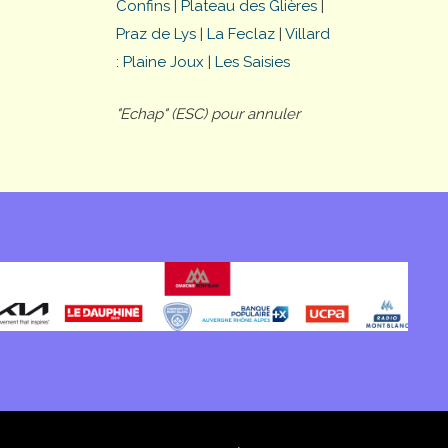
Confins
|
Plateau des Glières
|
Praz de Lys
|
La Feclaz
|
Villard
: Plaine Joux
|
Les Saisies
"Echap" (ESC) pour annuler