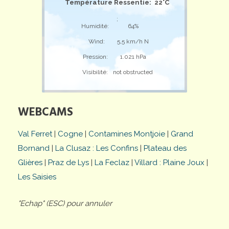
Température Ressentie: 22°C
;
Humidité:
64%
Wind:
5,5 km/h N
Pression:
1.021 hPa
Visibilité:
not obstructed
WEBCAMS
Val Ferret
|
Cogne
|
Contamines Montjoie
|
Grand
Bornand
|
La Clusaz : Les Confins
|
Plateau des
Glières
|
Praz de Lys
|
La Feclaz
|
Villard : Plaine Joux
|
Les Saisies
"Echap" (ESC) pour annuler