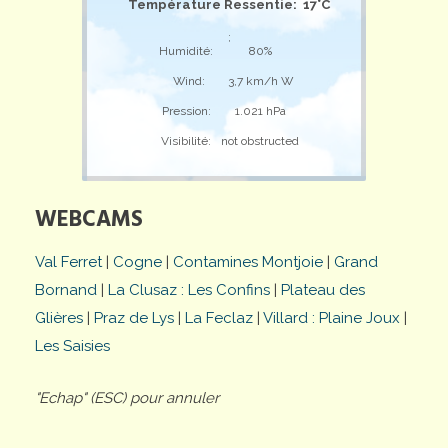
Température Ressentie: 17°C
;
Humidité:
80%
Wind:
3,7 km/h W
Pression:
1.021 hPa
Visibilité:
not obstructed
WEBCAMS
Val Ferret
|
Cogne
|
Contamines Montjoie
|
Grand
Bornand
|
La Clusaz : Les Confins
|
Plateau des
Glières
|
Praz de Lys
|
La Feclaz
|
Villard : Plaine Joux
|
Les Saisies
"Echap" (ESC) pour annuler