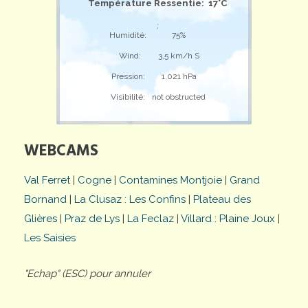
Température Ressentie: 17°C
;
Humidité:
75%
Wind:
3,5 km/h S
Pression:
1.021 hPa
Visibilité:
not obstructed
WEBCAMS
Val Ferret
|
Cogne
|
Contamines Montjoie
|
Grand
Bornand
|
La Clusaz : Les Confins
|
Plateau des
Glières
|
Praz de Lys
|
La Feclaz
|
Villard : Plaine Joux
|
Les Saisies
"Echap" (ESC) pour annuler