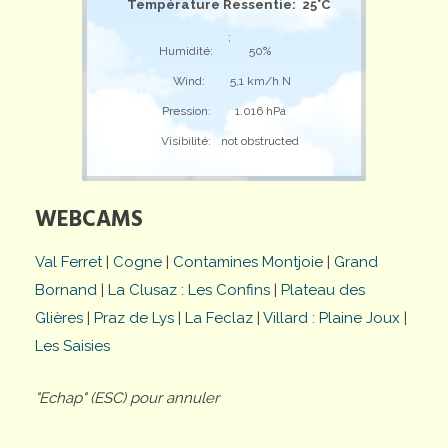
Température Ressentie: 25°C
;
Humidité:
50%
Wind:
5,1 km/h N
Pression:
1.016 hPa
Visibilité:
not obstructed
WEBCAMS
Val Ferret
|
Cogne
|
Contamines Montjoie
|
Grand
Bornand
|
La Clusaz : Les Confins
|
Plateau des
Glières
|
Praz de Lys
|
La Feclaz
|
Villard : Plaine Joux
|
Les Saisies
"Echap" (ESC) pour annuler