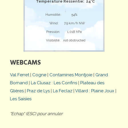
Température Ressentie: 24°C
;
Humidité:
54%
Wind:
7,9 km/h NW
Pression:
1.018 hPa
Visibilité:
not obstructed
WEBCAMS
Val Ferret
|
Cogne
|
Contamines Montjoie
|
Grand
Bornand
|
La Clusaz : Les Confins
|
Plateau des
Glières
|
Praz de Lys
|
La Feclaz
|
Villard : Plaine Joux
|
Les Saisies
"Echap" (ESC) pour annuler