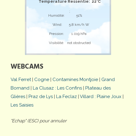
Température Ressentie: 22°C
;
Humidité:
51%
Wind:
5,8 km/h W
Pression:
1.019 hPa
Visibilité:
not obstructed
WEBCAMS
Val Ferret
|
Cogne
|
Contamines Montjoie
|
Grand
Bornand
|
La Clusaz : Les Confins
|
Plateau des
Glières
|
Praz de Lys
|
La Feclaz
|
Villard : Plaine Joux
|
Les Saisies
"Echap" (ESC) pour annuler