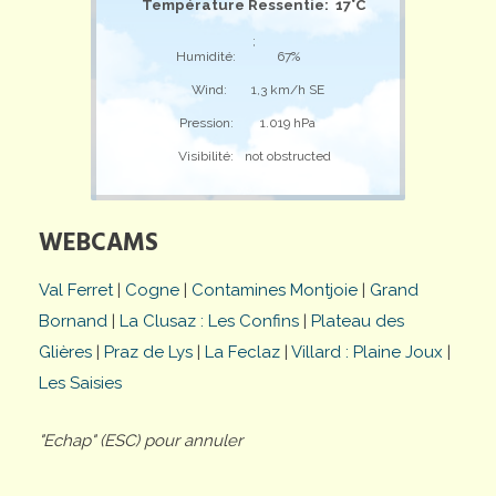
Température Ressentie: 17°C
;
Humidité:
67%
Wind:
1,3 km/h SE
Pression:
1.019 hPa
Visibilité:
not obstructed
WEBCAMS
Val Ferret
|
Cogne
|
Contamines Montjoie
|
Grand
Bornand
|
La Clusaz : Les Confins
|
Plateau des
Glières
|
Praz de Lys
|
La Feclaz
|
Villard : Plaine Joux
|
Les Saisies
"Echap" (ESC) pour annuler