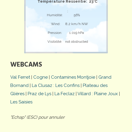
Température Ressentie: 23°C
;
Humidité:
56%
Wind:
8,2 km/h NW
Pression:
1.019 hPa
Visibilité:
not obstructed
WEBCAMS
Val Ferret
|
Cogne
|
Contamines Montjoie
|
Grand
Bornand
|
La Clusaz : Les Confins
|
Plateau des
Glières
|
Praz de Lys
|
La Feclaz
|
Villard : Plaine Joux
|
Les Saisies
"Echap" (ESC) pour annuler