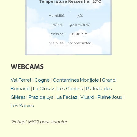
Température Ressentie: 27°C
;
Humidité:
39%
Wind:
9,4 km/h W
Pression:
1.018 hPa
Visibilité:
not obstructed
WEBCAMS
Val Ferret
|
Cogne
|
Contamines Montjoie
|
Grand
Bornand
|
La Clusaz : Les Confins
|
Plateau des
Glières
|
Praz de Lys
|
La Feclaz
|
Villard : Plaine Joux
|
Les Saisies
"Echap" (ESC) pour annuler