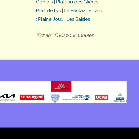
Confins
|
Plateau des Glières
|
Praz de Lys
|
La Feclaz
|
Villard
: Plaine Joux
|
Les Saisies
"Echap" (ESC) pour annuler