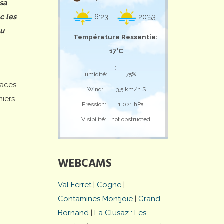
 sa
c les
6:23
20:53
au
Température Ressentie:
17°C
;
Humidité:
75%
laces
Wind:
3,5 km/h S
miers
Pression:
1.021 hPa
Visibilité:
not obstructed
WEBCAMS
Val Ferret
|
Cogne
|
Contamines Montjoie
|
Grand
Bornand
|
La Clusaz : Les