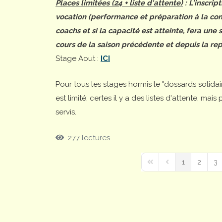
Places limitées (24 + liste d'attente)
: L'inscrip
vocation (performance et préparation à la comp
coachs et si la capacité est atteinte, fera une
cours de la saison précédente et depuis la rep
Stage Aout :
ICI
Pour tous les stages hormis le "dossards solida
est limité; certes il y a des listes d'attente, ma
servis.
277 lectures
1
2
3
First Page
Previous Page