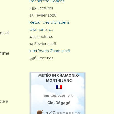
Recherche Coachs
493 Lectures
23 Février 2026
Retour des Olympiens
chamoniards
nt et
493 Lectures
14 Février 2026
Interfoyers Cham 2026
comme
596 Lectures
MÉTÉO IN CHAMONIX-
MONT-BLANC
8th Août, 2026 - 0:37
ole à
Ciel Dégagé
17°C
17°C min
17°C max