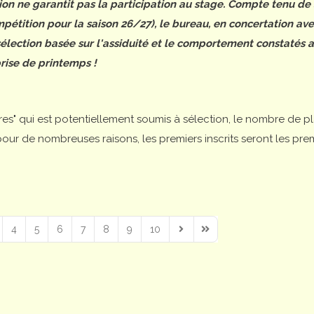
tion ne garantit pas la participation au stage. Compte tenu de
étition pour la saison 26/27), le bureau, en concertation ave
 sélection basée sur l'assiduité et le comportement constatés 
rise de printemps !
ires" qui est potentiellement soumis à sélection, le nombre de p
is pour de nombreuses raisons, les premiers inscrits seront les pre
4
5
6
7
8
9
10
Next Page
Last Page