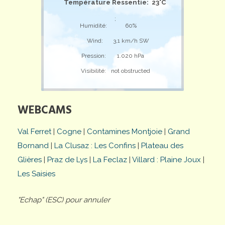
Température Ressentie: 23°C
;
Humidité:
60%
Wind:
3,1 km/h SW
Pression:
1.020 hPa
Visibilité:
not obstructed
WEBCAMS
Val Ferret
|
Cogne
|
Contamines Montjoie
|
Grand
Bornand
|
La Clusaz : Les Confins
|
Plateau des
Glières
|
Praz de Lys
|
La Feclaz
|
Villard : Plaine Joux
|
Les Saisies
"Echap" (ESC) pour annuler