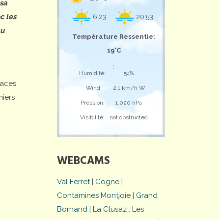
 sa
c les
6:23
20:53
au
Température Ressentie:
19°C
;
Humidité:
54%
laces
Wind:
2,1 km/h W
miers
Pression:
1.020 hPa
Visibilité:
not obstructed
WEBCAMS
Val Ferret
|
Cogne
|
Contamines Montjoie
|
Grand
Bornand
|
La Clusaz : Les