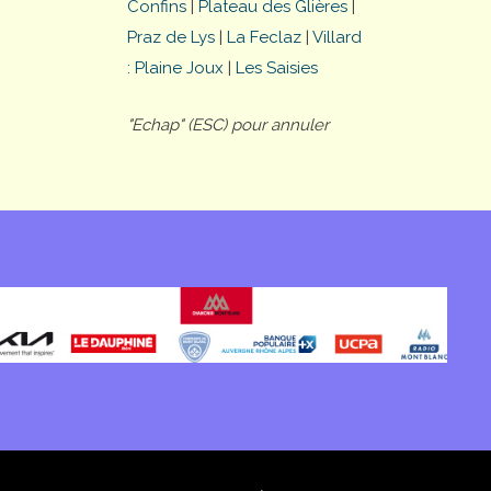
Confins
|
Plateau des Glières
|
Praz de Lys
|
La Feclaz
|
Villard
: Plaine Joux
|
Les Saisies
"Echap" (ESC) pour annuler