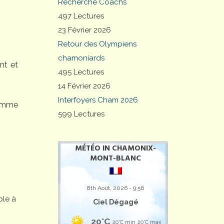
Recherche Coachs
497 Lectures
23 Février 2026
Retour des Olympiens
chamoniards
nt et
495 Lectures
14 Février 2026
Interfoyers Cham 2026
comme
599 Lectures
MÉTÉO IN CHAMONIX-
MONT-BLANC
8th Août, 2026 - 9:56
ole à
Ciel Dégagé
20°C
20°C min
20°C max