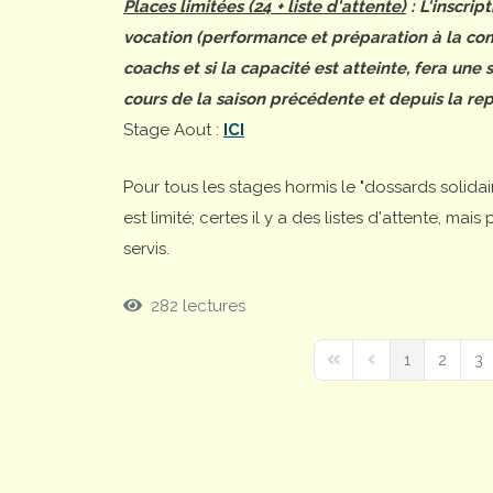
Places limitées (24 + liste d'attente)
: L'inscrip
vocation (performance et préparation à la comp
coachs et si la capacité est atteinte, fera une
cours de la saison précédente et depuis la rep
Stage Aout :
ICI
Pour tous les stages hormis le "dossards solida
est limité; certes il y a des listes d'attente, ma
servis.
282 lectures
1
2
3
First Page
Previous Page