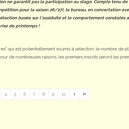
tion ne garantit pas la participation au stage. Compte tenu de
étition pour la saison 26/27), le bureau, en concertation ave
 sélection basée sur l'assiduité et le comportement constatés 
rise de printemps !
ires" qui est potentiellement soumis à sélection, le nombre de p
is pour de nombreuses raisons, les premiers inscrits seront les pre
4
5
6
7
8
9
10
Next Page
Last Page