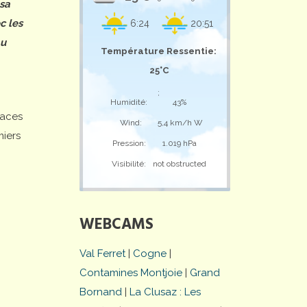
 sa
c les
6:24
20:51
au
Température Ressentie:
25°C
;
Humidité:
43%
laces
Wind:
5,4 km/h W
miers
Pression:
1.019 hPa
Visibilité:
not obstructed
WEBCAMS
Val Ferret
|
Cogne
|
Contamines Montjoie
|
Grand
Bornand
|
La Clusaz : Les