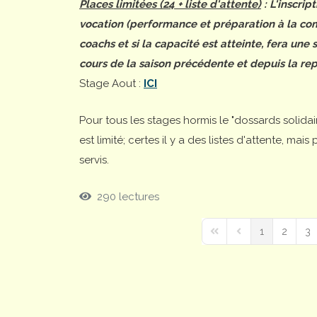
Places limitées (24 + liste d'attente)
: L'inscrip
vocation (performance et préparation à la comp
coachs et si la capacité est atteinte, fera une
cours de la saison précédente et depuis la rep
Stage Aout :
ICI
Pour tous les stages hormis le "dossards solida
est limité; certes il y a des listes d'attente, ma
servis.
290 lectures
1
2
3
First Page
Previous Page