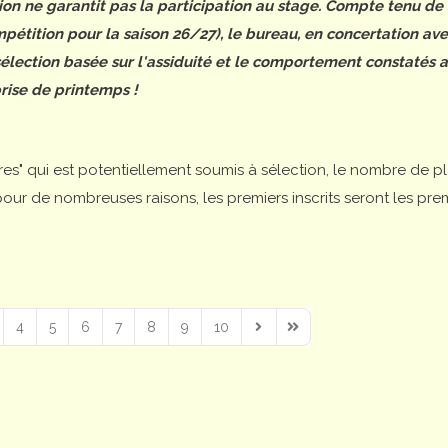
tion ne garantit pas la participation au stage. Compte tenu de
étition pour la saison 26/27), le bureau, en concertation ave
 sélection basée sur l'assiduité et le comportement constatés 
rise de printemps !
ires" qui est potentiellement soumis à sélection, le nombre de p
is pour de nombreuses raisons, les premiers inscrits seront les pre
4
5
6
7
8
9
10
Next Page
Last Page