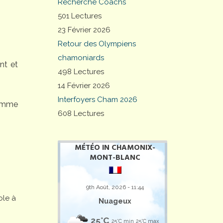
Recherche Coachs
501 Lectures
23 Février 2026
Retour des Olympiens
chamoniards
nt et
498 Lectures
14 Février 2026
Interfoyers Cham 2026
comme
608 Lectures
MÉTÉO IN CHAMONIX-
MONT-BLANC
9th Août, 2026 - 11:44
ole à
Nuageux
25°C
25°C min
25°C max