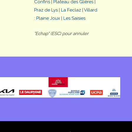
Confins
|
Plateau des Glières
|
Praz de Lys
|
La Feclaz
|
Villard
: Plaine Joux
|
Les Saisies
"Echap" (ESC) pour annuler