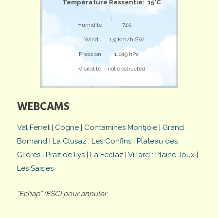
Température Ressentie: 15°C
;
Humidité:
71%
Wind:
1,9 km/h SW
Pression:
1.019 hPa
Visibilité:
not obstructed
WEBCAMS
Val Ferret
|
Cogne
|
Contamines Montjoie
|
Grand
Bornand
|
La Clusaz : Les Confins
|
Plateau des
Glières
|
Praz de Lys
|
La Feclaz
|
Villard : Plaine Joux
|
Les Saisies
"Echap" (ESC) pour annuler