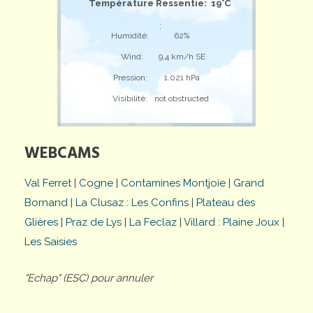
Température Ressentie: 19°C
;
Humidité:
62%
Wind:
9,4 km/h SE
Pression:
1.021 hPa
Visibilité:
not obstructed
WEBCAMS
Val Ferret
|
Cogne
|
Contamines Montjoie
|
Grand
Bornand
|
La Clusaz : Les Confins
|
Plateau des
Glières
|
Praz de Lys
|
La Feclaz
|
Villard : Plaine Joux
|
Les Saisies
"Echap" (ESC) pour annuler