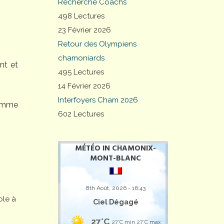
Recherche Coachs
498 Lectures
23 Février 2026
Retour des Olympiens
chamoniards
nt et
495 Lectures
14 Février 2026
Interfoyers Cham 2026
comme
602 Lectures
MÉTÉO IN CHAMONIX-
MONT-BLANC
8th Août, 2026 - 16:43
ole à
Ciel Dégagé
27°C
27°C min
27°C max