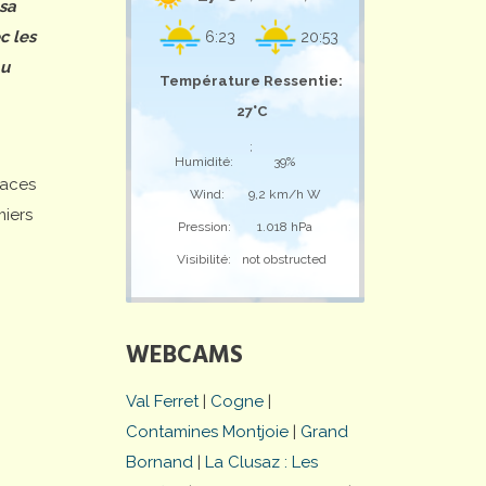
 sa
c les
6:23
20:53
au
Température Ressentie:
27°C
;
Humidité:
39%
laces
Wind:
9,2 km/h W
miers
Pression:
1.018 hPa
Visibilité:
not obstructed
WEBCAMS
Val Ferret
|
Cogne
|
Contamines Montjoie
|
Grand
Bornand
|
La Clusaz : Les