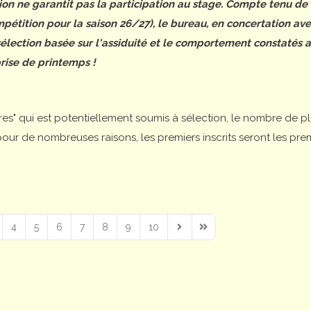
tion ne garantit pas la participation au stage. Compte tenu de
étition pour la saison 26/27), le bureau, en concertation ave
 sélection basée sur l'assiduité et le comportement constatés 
rise de printemps !
ires" qui est potentiellement soumis à sélection, le nombre de p
is pour de nombreuses raisons, les premiers inscrits seront les pre
4
5
6
7
8
9
10
Next Page
Last Page