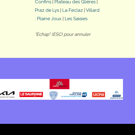
Confins
|
Plateau des Glières
|
Praz de Lys
|
La Feclaz
|
Villard
: Plaine Joux
|
Les Saisies
"Echap" (ESC) pour annuler