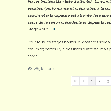
Places limitées (24 + liste d'attente)
: L'inscrip
vocation (performance et préparation à la comp
coachs et si la capacité est atteinte, fera une
cours de la saison précédente et depuis la rep
Stage Aout :
ICI
Pour tous les stages hormis le "dossards solida
est limité; certes il y a des listes d'attente, ma
servis.
285 lectures
1
2
3
First Page
Previous Page