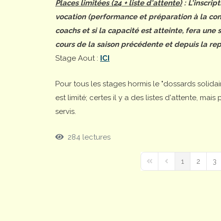
Places limitées (24 + liste d'attente)
: L'inscrip
vocation (performance et préparation à la comp
coachs et si la capacité est atteinte, fera une
cours de la saison précédente et depuis la rep
Stage Aout :
ICI
Pour tous les stages hormis le "dossards solida
est limité; certes il y a des listes d'attente, ma
servis.
284 lectures
1
2
3
First Page
Previous Page