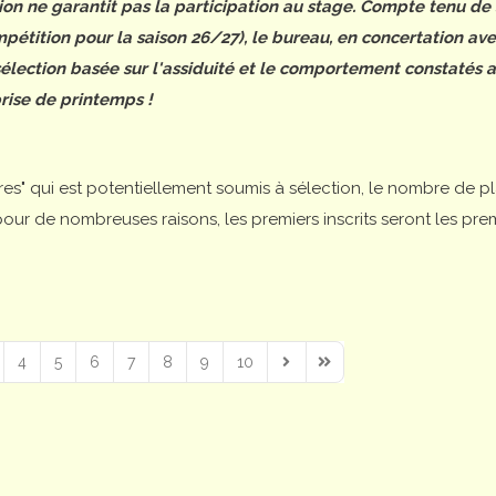
tion ne garantit pas la participation au stage. Compte tenu de
étition pour la saison 26/27), le bureau, en concertation ave
 sélection basée sur l'assiduité et le comportement constatés 
rise de printemps !
ires" qui est potentiellement soumis à sélection, le nombre de p
is pour de nombreuses raisons, les premiers inscrits seront les pre
4
5
6
7
8
9
10
Next Page
Last Page