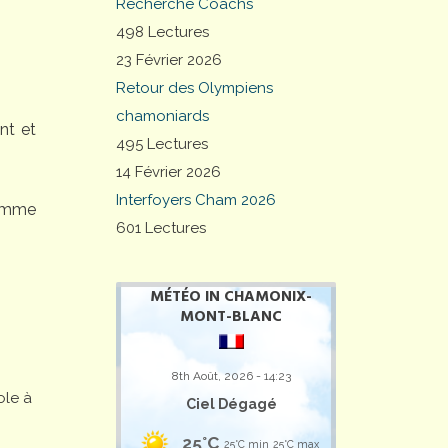
Recherche Coachs
498 Lectures
23 Février 2026
Retour des Olympiens
chamoniards
nt et
495 Lectures
14 Février 2026
Interfoyers Cham 2026
comme
601 Lectures
MÉTÉO IN CHAMONIX-
MONT-BLANC
8th Août, 2026 - 14:23
ole à
Ciel Dégagé
25°C
25°C min
25°C max