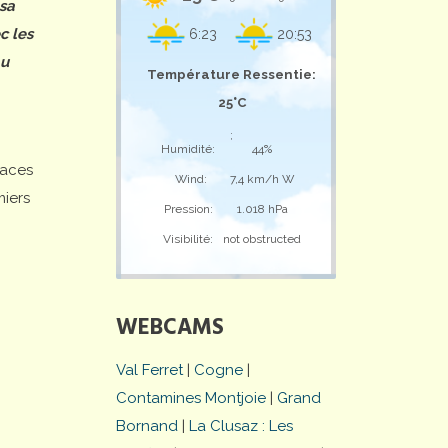
 sa
c les
6:23
20:53
au
Température Ressentie:
25°C
;
Humidité:
44%
laces
Wind:
7,4 km/h W
miers
Pression:
1.018 hPa
Visibilité:
not obstructed
WEBCAMS
Val Ferret
|
Cogne
|
Contamines Montjoie
|
Grand
Bornand
|
La Clusaz : Les