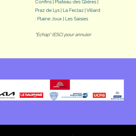
Confins
|
Plateau des Glières
|
Praz de Lys
|
La Feclaz
|
Villard
: Plaine Joux
|
Les Saisies
"Echap" (ESC) pour annuler