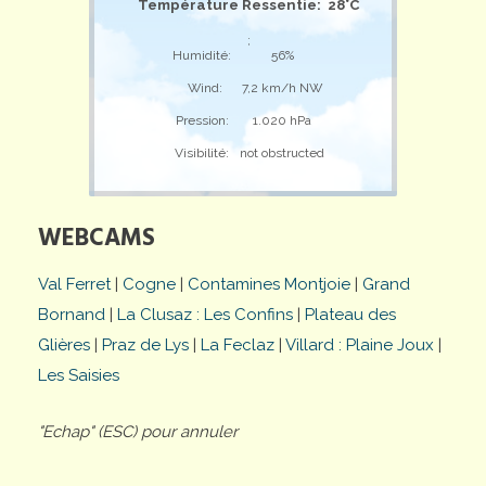
Température Ressentie: 28°C
;
Humidité:
56%
Wind:
7,2 km/h NW
Pression:
1.020 hPa
Visibilité:
not obstructed
WEBCAMS
Val Ferret
|
Cogne
|
Contamines Montjoie
|
Grand
Bornand
|
La Clusaz : Les Confins
|
Plateau des
Glières
|
Praz de Lys
|
La Feclaz
|
Villard : Plaine Joux
|
Les Saisies
"Echap" (ESC) pour annuler