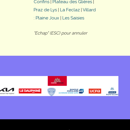
Confins
|
Plateau des Glières
|
Praz de Lys
|
La Feclaz
|
Villard
: Plaine Joux
|
Les Saisies
"Echap" (ESC) pour annuler