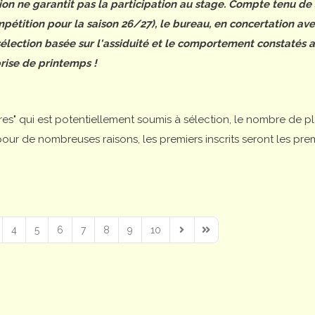
tion ne garantit pas la participation au stage. Compte tenu de
étition pour la saison 26/27), le bureau, en concertation ave
 sélection basée sur l'assiduité et le comportement constatés 
rise de printemps !
ires" qui est potentiellement soumis à sélection, le nombre de p
is pour de nombreuses raisons, les premiers inscrits seront les pre
4
5
6
7
8
9
10
Next Page
Last Page