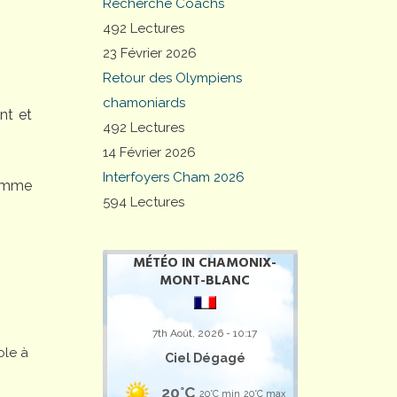
Recherche Coachs
492 Lectures
23 Février 2026
Retour des Olympiens
chamoniards
nt et
492 Lectures
14 Février 2026
Interfoyers Cham 2026
comme
594 Lectures
MÉTÉO IN CHAMONIX-
MONT-BLANC
7th Août, 2026 - 10:17
ole à
Ciel Dégagé
20°C
20°C min
20°C max