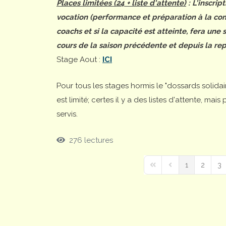
Places limitées (24 + liste d'attente)
: L'inscrip
vocation (performance et préparation à la comp
coachs et si la capacité est atteinte, fera une
cours de la saison précédente et depuis la rep
Stage Aout :
ICI
Pour tous les stages hormis le "dossards solida
est limité; certes il y a des listes d'attente, ma
servis.
276 lectures
1
2
3
First Page
Previous Page