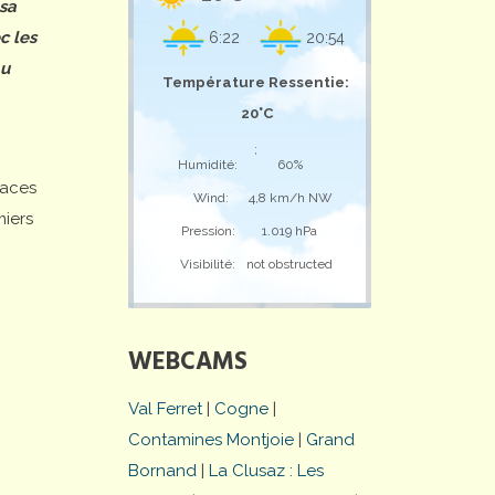
 sa
c les
6:22
20:54
au
Température Ressentie:
20°C
;
Humidité:
60%
laces
Wind:
4,8 km/h NW
miers
Pression:
1.019 hPa
Visibilité:
not obstructed
WEBCAMS
Val Ferret
|
Cogne
|
Contamines Montjoie
|
Grand
Bornand
|
La Clusaz : Les