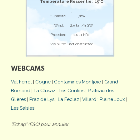
Température Ressentie: 15°C
;
Humidité:
76%
Wind:
2,5 km/h SW
Pression:
1.021 hPa
Visibilité:
not obstructed
WEBCAMS
Val Ferret
|
Cogne
|
Contamines Montjoie
|
Grand
Bornand
|
La Clusaz : Les Confins
|
Plateau des
Glières
|
Praz de Lys
|
La Feclaz
|
Villard : Plaine Joux
|
Les Saisies
"Echap" (ESC) pour annuler