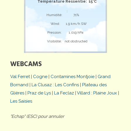
Température Ressentie: 15°C
;
Humidité:
71%
Wind:
1,9 km/h SW
Pression:
1.019 hPa
Visibilité:
not obstructed
WEBCAMS
Val Ferret
|
Cogne
|
Contamines Montjoie
|
Grand
Bornand
|
La Clusaz : Les Confins
|
Plateau des
Glières
|
Praz de Lys
|
La Feclaz
|
Villard : Plaine Joux
|
Les Saisies
"Echap" (ESC) pour annuler