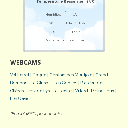
Température Ressentie: 23°C
;
Humidité:
51%
Wind:
5,8 km/h NW
Pression:
1.017 hPa
Visibilité:
not obstructed
WEBCAMS
Val Ferret
|
Cogne
|
Contamines Montjoie
|
Grand
Bornand
|
La Clusaz : Les Confins
|
Plateau des
Glières
|
Praz de Lys
|
La Feclaz
|
Villard : Plaine Joux
|
Les Saisies
"Echap" (ESC) pour annuler