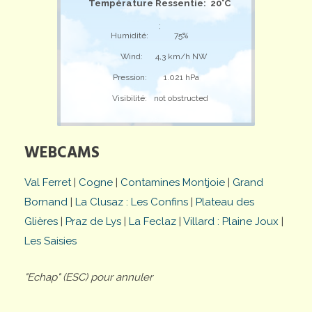
Température Ressentie: 20°C
;
Humidité:
75%
Wind:
4,3 km/h NW
Pression:
1.021 hPa
Visibilité:
not obstructed
WEBCAMS
Val Ferret
|
Cogne
|
Contamines Montjoie
|
Grand
Bornand
|
La Clusaz : Les Confins
|
Plateau des
Glières
|
Praz de Lys
|
La Feclaz
|
Villard : Plaine Joux
|
Les Saisies
"Echap" (ESC) pour annuler