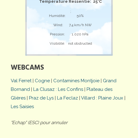
Température Ressentie: 25°C
;
Humidité:
50%
Wind:
7,4 km/h NW
Pression:
1.020 hPa
Visibilité:
not obstructed
WEBCAMS
Val Ferret
|
Cogne
|
Contamines Montjoie
|
Grand
Bornand
|
La Clusaz : Les Confins
|
Plateau des
Glières
|
Praz de Lys
|
La Feclaz
|
Villard : Plaine Joux
|
Les Saisies
"Echap" (ESC) pour annuler