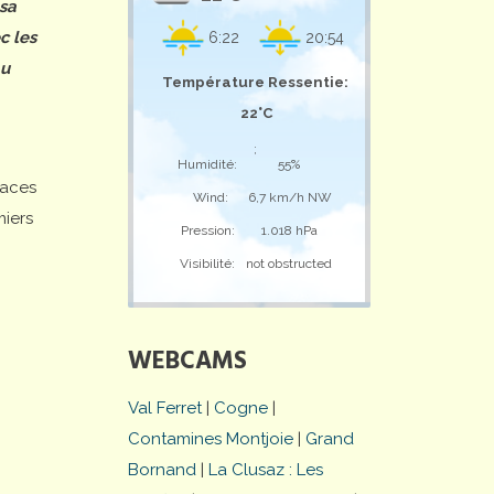
 sa
c les
6:22
20:54
au
Température Ressentie:
22°C
;
Humidité:
55%
laces
Wind:
6,7 km/h NW
miers
Pression:
1.018 hPa
Visibilité:
not obstructed
WEBCAMS
Val Ferret
|
Cogne
|
Contamines Montjoie
|
Grand
Bornand
|
La Clusaz : Les