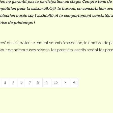
tion ne garantit pas la participation au stage. Compte tenu de
étition pour la saison 26/27), le bureau, en concertation ave
 sélection basée sur l'assiduité et le comportement constatés 
rise de printemps !
ires" qui est potentiellement soumis à sélection, le nombre de p
is pour de nombreuses raisons, les premiers inscrits seront les pre
4
5
6
7
8
9
10
Next Page
Last Page