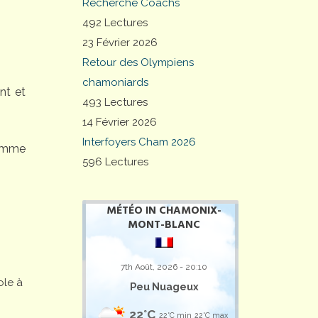
Recherche Coachs
492 Lectures
23 Février 2026
Retour des Olympiens
chamoniards
nt et
493 Lectures
14 Février 2026
Interfoyers Cham 2026
comme
596 Lectures
MÉTÉO IN CHAMONIX-
MONT-BLANC
7th Août, 2026 - 20:10
ole à
Peu Nuageux
22°C
22°C min
22°C max