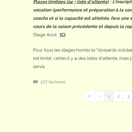
Places limitées (24 + liste d'attente)
: L'inscrip
vocation (performance et préparation à la comp
coachs et si la capacité est atteinte, fera une
cours de la saison précédente et depuis la rep
Stage Aout :
ICI
Pour tous les stages hormis le "dossards solida
est limité; certes il y a des listes d'attente, ma
servis.
277 lectures
1
2
3
First Page
Previous Page