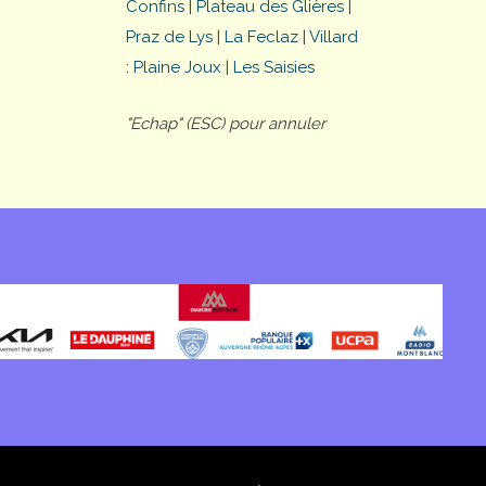
Confins
|
Plateau des Glières
|
Praz de Lys
|
La Feclaz
|
Villard
: Plaine Joux
|
Les Saisies
"Echap" (ESC) pour annuler