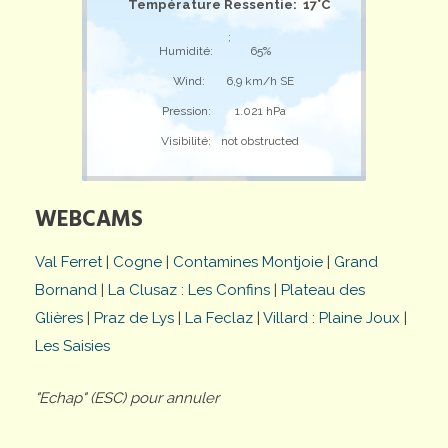
Température Ressentie: 17°C
;
Humidité:
65%
Wind:
6,9 km/h SE
Pression:
1.021 hPa
Visibilité:
not obstructed
WEBCAMS
Val Ferret
|
Cogne
|
Contamines Montjoie
|
Grand
Bornand
|
La Clusaz : Les Confins
|
Plateau des
Glières
|
Praz de Lys
|
La Feclaz
|
Villard : Plaine Joux
|
Les Saisies
"Echap" (ESC) pour annuler