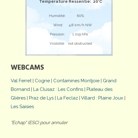
Température Ressentie: 20°C
;
Humidité:
60%
Wind:
4,8 km/h NW
Pression:
1.019 hPa
Visibilité:
not obstructed
WEBCAMS
Val Ferret
|
Cogne
|
Contamines Montjoie
|
Grand
Bornand
|
La Clusaz : Les Confins
|
Plateau des
Glières
|
Praz de Lys
|
La Feclaz
|
Villard : Plaine Joux
|
Les Saisies
"Echap" (ESC) pour annuler