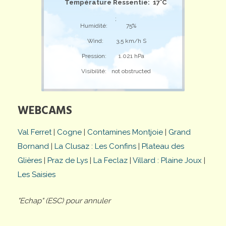
Température Ressentie: 17°C
;
Humidité:
75%
Wind:
3,5 km/h S
Pression:
1.021 hPa
Visibilité:
not obstructed
WEBCAMS
Val Ferret
|
Cogne
|
Contamines Montjoie
|
Grand
Bornand
|
La Clusaz : Les Confins
|
Plateau des
Glières
|
Praz de Lys
|
La Feclaz
|
Villard : Plaine Joux
|
Les Saisies
"Echap" (ESC) pour annuler