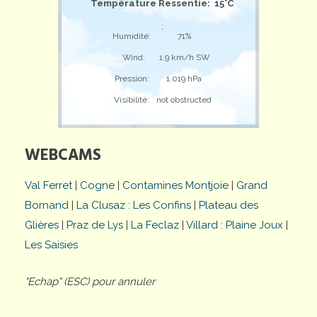
Température Ressentie: 15°C
;
Humidité:
71%
Wind:
1,9 km/h SW
Pression:
1.019 hPa
Visibilité:
not obstructed
WEBCAMS
Val Ferret
|
Cogne
|
Contamines Montjoie
|
Grand
Bornand
|
La Clusaz : Les Confins
|
Plateau des
Glières
|
Praz de Lys
|
La Feclaz
|
Villard : Plaine Joux
|
Les Saisies
"Echap" (ESC) pour annuler