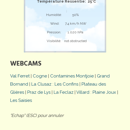
Température Ressentie: 25°C
;
Humidité:
50%
Wind:
7,4 km/h NW
Pression:
1.020 hPa
Visibilité:
not obstructed
WEBCAMS
Val Ferret
|
Cogne
|
Contamines Montjoie
|
Grand
Bornand
|
La Clusaz : Les Confins
|
Plateau des
Glières
|
Praz de Lys
|
La Feclaz
|
Villard : Plaine Joux
|
Les Saisies
"Echap" (ESC) pour annuler