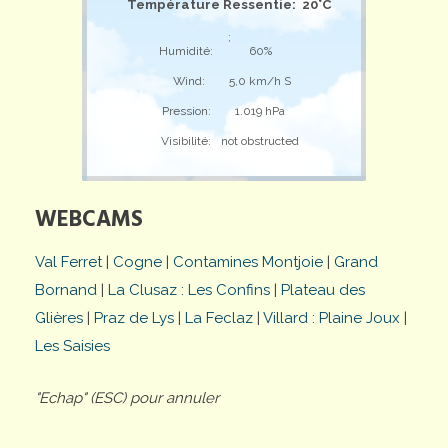
Température Ressentie: 20°C
;
Humidité:
60%
Wind:
5,0 km/h S
Pression:
1.019 hPa
Visibilité:
not obstructed
WEBCAMS
Val Ferret
|
Cogne
|
Contamines Montjoie
|
Grand
Bornand
|
La Clusaz : Les Confins
|
Plateau des
Glières
|
Praz de Lys
|
La Feclaz
|
Villard : Plaine Joux
|
Les Saisies
"Echap" (ESC) pour annuler