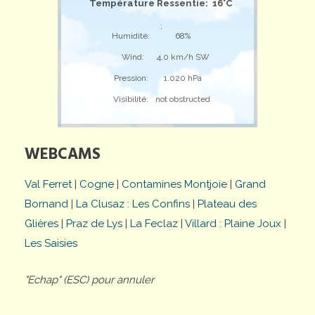
Température Ressentie: 16°C
;
Humidité:
68%
Wind:
4,0 km/h SW
Pression:
1.020 hPa
Visibilité:
not obstructed
WEBCAMS
Val Ferret
|
Cogne
|
Contamines Montjoie
|
Grand
Bornand
|
La Clusaz : Les Confins
|
Plateau des
Glières
|
Praz de Lys
|
La Feclaz
|
Villard : Plaine Joux
|
Les Saisies
"Echap" (ESC) pour annuler