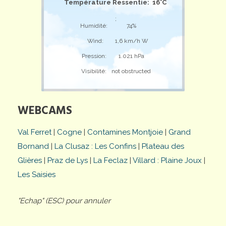
Température Ressentie: 16°C
;
Humidité:
74%
Wind:
1,6 km/h W
Pression:
1.021 hPa
Visibilité:
not obstructed
WEBCAMS
Val Ferret
|
Cogne
|
Contamines Montjoie
|
Grand
Bornand
|
La Clusaz : Les Confins
|
Plateau des
Glières
|
Praz de Lys
|
La Feclaz
|
Villard : Plaine Joux
|
Les Saisies
"Echap" (ESC) pour annuler