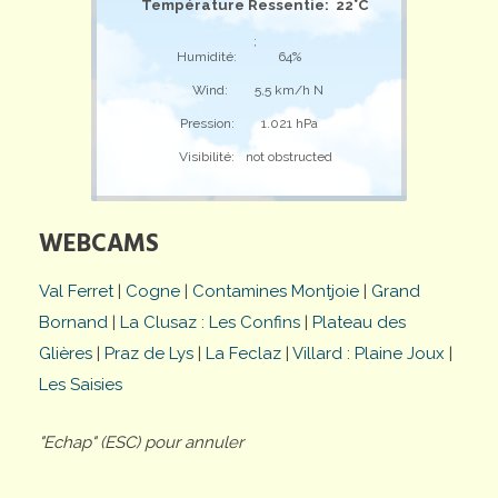
Température Ressentie: 22°C
;
Humidité:
64%
Wind:
5,5 km/h N
Pression:
1.021 hPa
Visibilité:
not obstructed
WEBCAMS
Val Ferret
|
Cogne
|
Contamines Montjoie
|
Grand
Bornand
|
La Clusaz : Les Confins
|
Plateau des
Glières
|
Praz de Lys
|
La Feclaz
|
Villard : Plaine Joux
|
Les Saisies
"Echap" (ESC) pour annuler