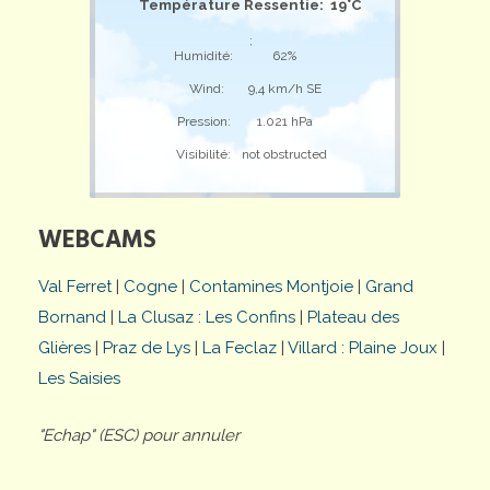
Température Ressentie: 19°C
;
Humidité:
62%
Wind:
9,4 km/h SE
Pression:
1.021 hPa
Visibilité:
not obstructed
WEBCAMS
Val Ferret
|
Cogne
|
Contamines Montjoie
|
Grand
Bornand
|
La Clusaz : Les Confins
|
Plateau des
Glières
|
Praz de Lys
|
La Feclaz
|
Villard : Plaine Joux
|
Les Saisies
"Echap" (ESC) pour annuler