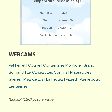
Température Ressentie: 25°C
;
Humidité:
47%
Wind:
8,4 km/h W
Pression:
1.020 hPa
Visibilité:
not obstructed
WEBCAMS
Val Ferret
|
Cogne
|
Contamines Montjoie
|
Grand
Bornand
|
La Clusaz : Les Confins
|
Plateau des
Glières
|
Praz de Lys
|
La Feclaz
|
Villard : Plaine Joux
|
Les Saisies
"Echap" (ESC) pour annuler