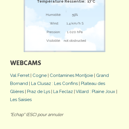
Température Ressentie: 17°C
;
Humidité:
59%
Wind:
1,4 km/h S
Pression:
1.020 hPa
Visibilité:
not obstructed
WEBCAMS
Val Ferret
|
Cogne
|
Contamines Montjoie
|
Grand
Bornand
|
La Clusaz : Les Confins
|
Plateau des
Glières
|
Praz de Lys
|
La Feclaz
|
Villard : Plaine Joux
|
Les Saisies
"Echap" (ESC) pour annuler