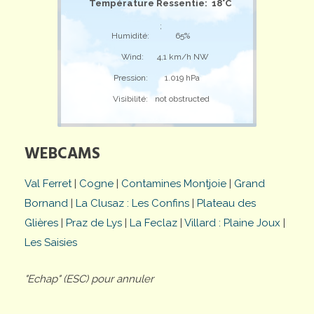
Température Ressentie: 18°C
;
Humidité:
65%
Wind:
4,1 km/h NW
Pression:
1.019 hPa
Visibilité:
not obstructed
WEBCAMS
Val Ferret
|
Cogne
|
Contamines Montjoie
|
Grand
Bornand
|
La Clusaz : Les Confins
|
Plateau des
Glières
|
Praz de Lys
|
La Feclaz
|
Villard : Plaine Joux
|
Les Saisies
"Echap" (ESC) pour annuler