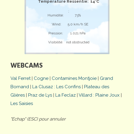
Température Ressentie: 14°C
;
Humidité:
73%
Wind:
5,0 km/h SE
Pression:
1.021 hPa
Visibilité:
not obstructed
WEBCAMS
Val Ferret
|
Cogne
|
Contamines Montjoie
|
Grand
Bornand
|
La Clusaz : Les Confins
|
Plateau des
Glières
|
Praz de Lys
|
La Feclaz
|
Villard : Plaine Joux
|
Les Saisies
"Echap" (ESC) pour annuler