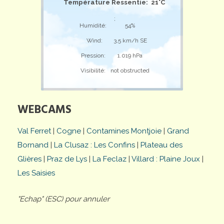
Température Ressentie: 21°C
;
Humidité:
54%
Wind:
3,5 km/h SE
Pression:
1.019 hPa
Visibilité:
not obstructed
WEBCAMS
Val Ferret
|
Cogne
|
Contamines Montjoie
|
Grand
Bornand
|
La Clusaz : Les Confins
|
Plateau des
Glières
|
Praz de Lys
|
La Feclaz
|
Villard : Plaine Joux
|
Les Saisies
"Echap" (ESC) pour annuler