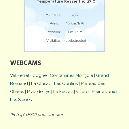
Température Ressentie: 27°C
;
Humidité:
45%
Wind:
9,3 km/h W
Pression:
1.018 hPa
Visibilité:
not obstructed
WEBCAMS
Val Ferret
|
Cogne
|
Contamines Montjoie
|
Grand
Bornand
|
La Clusaz : Les Confins
|
Plateau des
Glières
|
Praz de Lys
|
La Feclaz
|
Villard : Plaine Joux
|
Les Saisies
"Echap" (ESC) pour annuler