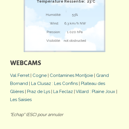
Température Ressentie: 23°C
;
Humidité:
53%
Wind:
6,3 km/h NW
Pression:
1.020 hPa
Visibilité:
not obstructed
WEBCAMS
Val Ferret
|
Cogne
|
Contamines Montjoie
|
Grand
Bornand
|
La Clusaz : Les Confins
|
Plateau des
Glières
|
Praz de Lys
|
La Feclaz
|
Villard : Plaine Joux
|
Les Saisies
"Echap" (ESC) pour annuler