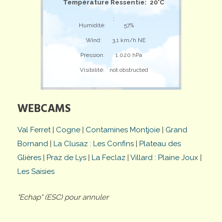
Température Ressentie: 20°C
;
Humidité:
57%
Wind:
3,1 km/h NE
Pression:
1.020 hPa
Visibilité:
not obstructed
WEBCAMS
Val Ferret
|
Cogne
|
Contamines Montjoie
|
Grand
Bornand
|
La Clusaz : Les Confins
|
Plateau des
Glières
|
Praz de Lys
|
La Feclaz
|
Villard : Plaine Joux
|
Les Saisies
"Echap" (ESC) pour annuler