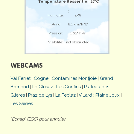
Température Ressentie: 27°C
;
Humidité:
45%
Wind:
8,1 km/h W
Pression:
1.019 hPa
Visibilité:
not obstructed
WEBCAMS
Val Ferret
|
Cogne
|
Contamines Montjoie
|
Grand
Bornand
|
La Clusaz : Les Confins
|
Plateau des
Glières
|
Praz de Lys
|
La Feclaz
|
Villard : Plaine Joux
|
Les Saisies
"Echap" (ESC) pour annuler